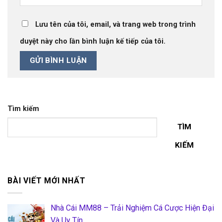
Lưu tên của tôi, email, và trang web trong trình
duyệt này cho lần bình luận kế tiếp của tôi.
Tìm kiếm
TÌM
KIẾM
BÀI VIẾT MỚI NHẤT
Nhà Cái MM88 – Trải Nghiệm Cá Cược Hiện Đại
Và Uy Tín