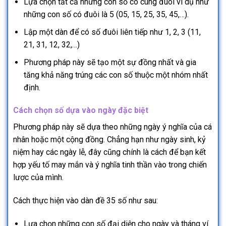
Lựa chọn tất cả những con số có cùng đuôi ví dụ như
những con số có đuôi là 5 (05, 15, 25, 35, 45,…).
Lập một dàn để có số đuôi liên tiếp như 1, 2, 3 (11,
21, 31, 12, 32,…)
Phương pháp này sẽ tạo một sự đồng nhất và gia
tăng khả năng trúng các con số thuộc một nhóm nhất
định.
Cách chọn số dựa vào ngày đặc biệt
Phương pháp này sẽ dựa theo những ngày ý nghĩa của cá
nhân hoặc một cộng đồng. Chẳng hạn như ngày sinh, kỷ
niệm hay các ngày lễ, đây cũng chính là cách để bạn kết
hợp yếu tố may mắn và ý nghĩa tinh thần vào trong chiến
lược của mình.
Cách thực hiện vào dàn đề 35 số như sau:
Lựa chọn những con số đại diện cho ngày và tháng ví