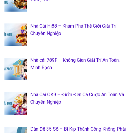
Nhà Cái Hi88 – Khám Phá Thế Giới Giải Trí
Chuyên Nghiệp
Nhà cái 789F – Không Gian Giải Trí An Toàn,
Minh Bạch
Nhà Cái OK9 – Điểm Đến Cá Cược An Toàn Và
Chuyên Nghiệp
Dàn Đề 35 Số – Bí Kíp Thành Công Không Phải