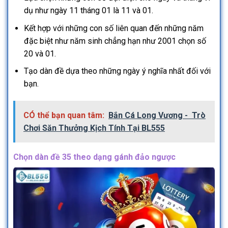
dụ như ngày 11 tháng 01 là 11 và 01.
Kết hợp với những con số liên quan đến những năm
đặc biệt như năm sinh chẳng hạn như 2001 chọn số
20 và 01.
Tạo dàn đề dựa theo những ngày ý nghĩa nhất đối với
bạn.
CÓ thể bạn quan tâm:
Bắn Cá Long Vương - Trò
Chơi Săn Thưởng Kịch Tính Tại BL555
Chọn dàn đề 35 theo dạng gánh đảo ngược