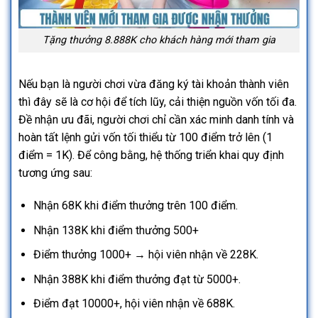
Tặng thưởng 8.888K cho khách hàng mới tham gia
Nếu bạn là người chơi vừa đăng ký tài khoản thành viên
thì đây sẽ là cơ hội để tích lũy, cải thiện nguồn vốn tối đa.
Đề nhận ưu đãi, người chơi chỉ cần xác minh danh tính và
hoàn tất lệnh gửi vốn tối thiểu từ 100 điểm trở lên (1
điểm = 1K). Để công bằng, hệ thống triển khai quy định
tương ứng sau:
Nhận 68K khi điểm thưởng trên 100 điểm.
Nhận 138K khi điểm thưởng 500+
Điểm thưởng 1000+ → hội viên nhận về 228K.
Nhận 388K khi điểm thưởng đạt từ 5000+.
Điểm đạt 10000+, hội viên nhận về 688K.