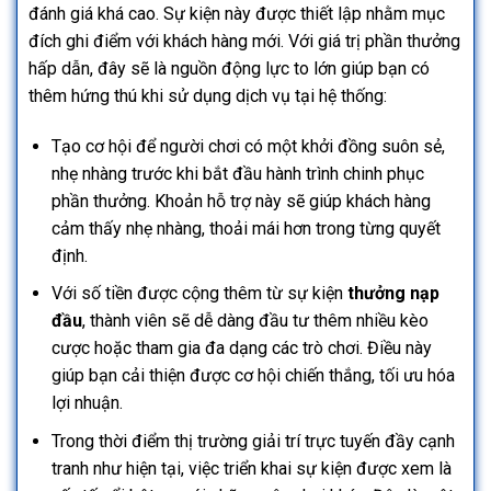
đánh giá khá cao. Sự kiện này được thiết lập nhằm mục
đích ghi điểm với khách hàng mới. Với giá trị phần thưởng
hấp dẫn, đây sẽ là nguồn động lực to lớn giúp bạn có
thêm hứng thú khi sử dụng dịch vụ tại hệ thống:
Tạo cơ hội để người chơi có một khởi đồng suôn sẻ,
nhẹ nhàng trước khi bắt đầu hành trình chinh phục
phần thưởng. Khoản hỗ trợ này sẽ giúp khách hàng
cảm thấy nhẹ nhàng, thoải mái hơn trong từng quyết
định.
Với số tiền được cộng thêm từ sự kiện
thưởng nạp
đầu
, thành viên sẽ dễ dàng đầu tư thêm nhiều kèo
cược hoặc tham gia đa dạng các trò chơi. Điều này
giúp bạn cải thiện được cơ hội chiến thắng, tối ưu hóa
lợi nhuận.
Trong thời điểm thị trường giải trí trực tuyến đầy cạnh
tranh như hiện tại, việc triển khai sự kiện được xem là