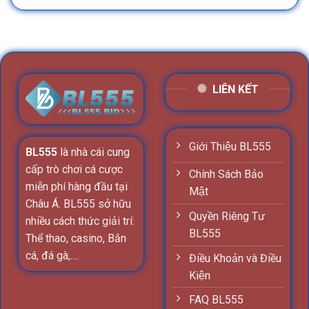
LIÊN KẾT
Giới Thiệu BL555
BL555
là nhà cái cung
cấp trò chơi cá cược
Chính Sách Bảo
miễn phí hàng đầu tại
Mật
Châu Á. BL555 sở hữu
Quyền Riêng Tư
nhiều cách thức giải trí:
BL555
Thể thao, casino, Bắn
cá, đá gà,....
Điều Khoản và Điều
Kiện
FAQ BL555