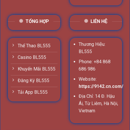
TỔNG HỢP
LIÊN HỆ
Thương Hiệu:
Thể Thao BL555
BL555
Casino BL555
Phone: +84 868
686 986
Khuyến Mãi BL555
Website:
Đăng Ký BL555
https://9142.cn.com/
Tải App BL555
Địa Chỉ: 14 Đ. Hậu
Ái, Từ Liêm, Hà Nội,
Vietnam