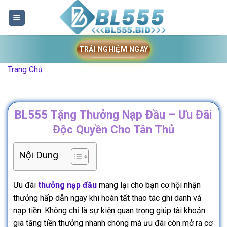
Skip
to
content
TRẢI NGHIỆM NGAY
Trang Chủ
BL555 Tặng Thưởng Nạp Đầu – Ưu Đãi
Độc Quyền Cho Tân Thủ
Nội Dung
Ưu đãi
thưởng nạp đầu
mang lại cho bạn cơ hội nhận
thưởng hấp dẫn ngay khi hoàn tất thao tác ghi danh và
nạp tiền. Không chỉ là sự kiện quan trọng giúp tài khoản
gia tăng tiền thưởng nhanh chóng mà ưu đãi còn mở ra cơ