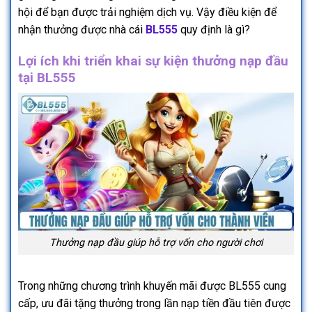
hội để bạn được trải nghiệm dịch vụ. Vậy điều kiện để
nhận thưởng được nhà cái
BL555
quy định là gì?
Lợi ích khi triển khai sự kiện thưởng nạp đầu
tại BL555
Thưởng nạp đầu giúp hỗ trợ vốn cho người chơi
Trong những chương trình khuyến mãi được BL555 cung
cấp, ưu đãi tặng thưởng trong lần nạp tiền đầu tiên được