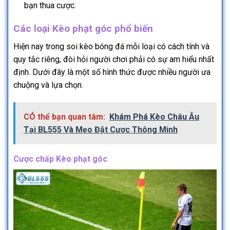
bạn thua cược.
Các loại Kèo phạt góc phổ biến
Hiện nay trong soi kèo bóng đá mỗi loại có cách tính và
quy tắc riêng, đòi hỏi người chơi phải có sự am hiểu nhất
định. Dưới đây là một số hình thức được nhiều người ưa
chuộng và lựa chọn.
CÓ thể bạn quan tâm:
Khám Phá Kèo Châu Âu
Tại BL555 Và Mẹo Đặt Cược Thông Minh
Cược chấp Kèo phạt góc