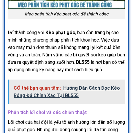
Mẹo phân tích Kèo phạt góc để thành công
Để thành công với
Kèo phạt góc
, bạn cần trang bị cho
mình những phương pháp phân tích khoa học. Việc dựa
vào may mắn đơn thuần sẽ không mang lại kết quả bền
vững và an toàn. Nắm vững các bí quyết soi kèo giúp bạn
đưa ra quyết định sáng suốt hơn.
BL555
là nơi bạn có thể
áp dụng những kỹ năng này một cách hiệu quả.
CÓ thể bạn quan tâm:
Hướng Dẫn Cách Đọc Kèo
Bóng Đá Chính Xác Tại BL555
Phân tích lối chơi và các chiến thuật
Lối chơi của hai đội là yếu tố ảnh hưởng lớn đến số lượng
quả phạt góc. Những đội bóng chuộng lối đá tấn công