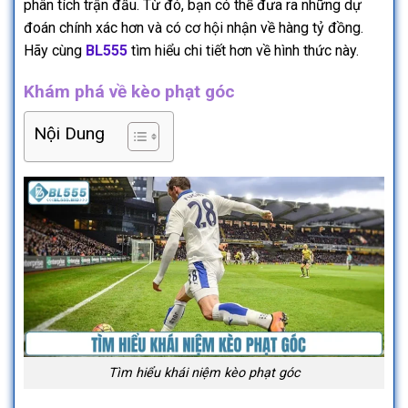
phân tích trận đấu. Từ đó, bạn có thể đưa ra những dự
đoán chính xác hơn và có cơ hội nhận về hàng tỷ đồng.
Hãy cùng
BL555
tìm hiểu chi tiết hơn về hình thức này.
Khám phá về kèo phạt góc
Nội Dung
Tìm hiểu khái niệm kèo phạt góc