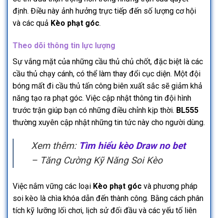
định. Điều này ảnh hưởng trực tiếp đến số lượng cơ hội
và các quả
Kèo phạt góc
.
Theo dõi thông tin lực lượng
Sự vắng mặt của những cầu thủ chủ chốt, đặc biệt là các
cầu thủ chạy cánh, có thể làm thay đổi cục diện. Một đội
bóng mất đi cầu thủ tấn công biên xuất sắc sẽ giảm khả
năng tạo ra phạt góc. Việc cập nhật thông tin đội hình
trước trận giúp bạn có những điều chỉnh kịp thời.
BL555
thường xuyên cập nhật những tin tức này cho người dùng.
Xem thêm:
Tìm hiểu kèo Draw no bet
– Tăng Cường Kỹ Năng Soi Kèo
Việc nắm vững các loại
Kèo phạt góc
và phương pháp
soi kèo là chìa khóa dẫn đến thành công. Bằng cách phân
tích kỹ lưỡng lối chơi, lịch sử đối đầu và các yếu tố liên