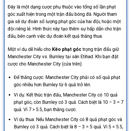
Đây là một dạng cược phụ thuộc vào tổng số lần phạt
góc xuất hiện trong một trận đấu bóng đá. Người tham
gia sẽ dự đoán số lượng phạt góc của hai đội, hoặc một
đội riêng lẻ. Hình thức này tạo thêm sự hấp dẫn cho trận
đấu, bên cạnh việc dự đoán kết quả thắng thua.
Một ví dụ dễ hiểu cho
Kèo phạt góc
trọng trận đấu giữ
Manchester City vs. Burnley tại sân Etihad. Khi bạn đặt
cược cho Manchester City (cửa trên):
Để thắng cược: Manchester City phải có số quả phạt
góc nhiều hơn Burnley từ 6 quả trở lên.
Ví dụ: Kết thúc trận đấu, Manchester City có 10 quả
phạt góc, còn Burnley có 3 quả. Cách biệt là 10 – 3 = 7
quả. Vì 7 > 5.5, bạn thắng cược.
Ví dụ thua: Nếu Manchester City có 8 quả phạt góc và
Burnley có 3 quả. Cách biệt là 8 – 3 = 5 quả. Vì 5 < 5.5,