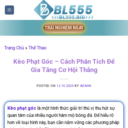
Skip
to
content
TRẢI NGHIỆM NGAY
Trang Chủ
»
Thể Thao
Kèo Phạt Góc – Cách Phân Tích Để
Gia Tăng Cơ Hội Thắng
POSTED ON
12.10.2025
BY
ADMIN
Kèo phạt góc
là một hình thức giải trí thú vị thu hút sự
quan tâm của nhiều người hâm mộ bóng đá. Để hiểu rõ
hơn về loại hình này, bạn cần nắm vững các phương pháp