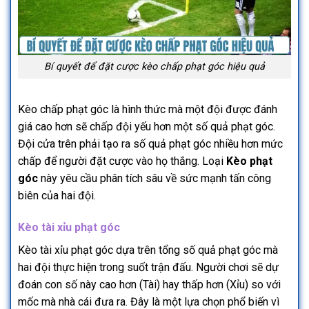
Bí quyết để đặt cược kèo chấp phạt góc hiệu quả
Kèo chấp phạt góc là hình thức mà một đội được đánh
giá cao hơn sẽ chấp đội yếu hơn một số quả phạt góc.
Đội cửa trên phải tạo ra số quả phạt góc nhiều hơn mức
chấp để người đặt cược vào họ thắng. Loại
Kèo phạt
góc
này yêu cầu phân tích sâu về sức mạnh tấn công
biên của hai đội.
Kèo tài xỉu phạt góc
Kèo tài xỉu phạt góc dựa trên tổng số quả phạt góc mà
hai đội thực hiện trong suốt trận đấu. Người chơi sẽ dự
đoán con số này cao hơn (Tài) hay thấp hơn (Xỉu) so với
mốc mà nhà cái đưa ra. Đây là một lựa chọn phổ biến vì