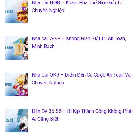
Nhà Cái Hi88 – Khám Phá Thế Giới Giải Trí
Chuyên Nghiệp
Nhà cái 789F – Không Gian Giải Trí An Toàn,
Minh Bạch
Nhà Cái OK9 – Điểm Đến Cá Cược An Toàn Và
Chuyên Nghiệp
Dàn Đề 35 Số – Bí Kíp Thành Công Không Phải
Ai Cũng Biết