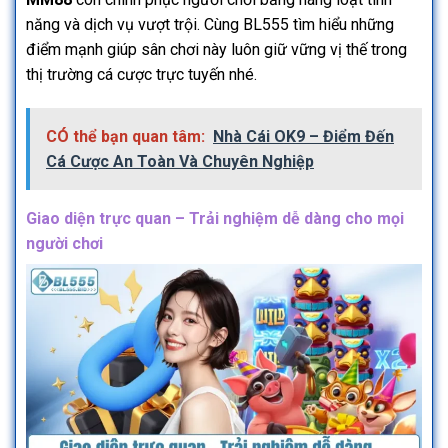
năng và dịch vụ vượt trội. Cùng BL555 tìm hiểu những
điểm mạnh giúp sân chơi này luôn giữ vững vị thế trong
thị trường cá cược trực tuyến nhé.
CÓ thể bạn quan tâm:
Nhà Cái OK9 – Điểm Đến
Cá Cược An Toàn Và Chuyên Nghiệp
Giao diện trực quan – Trải nghiệm dễ dàng cho mọi
người chơi