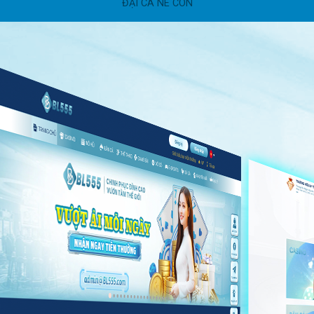
ĐẠI CA NÈ CON