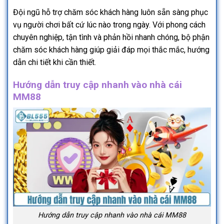
Đội ngũ hỗ trợ chăm sóc khách hàng luôn sẵn sàng phục
vụ người chơi bất cứ lúc nào trong ngày. Với phong cách
chuyên nghiệp, tận tình và phản hồi nhanh chóng, bộ phận
chăm sóc khách hàng giúp giải đáp mọi thắc mắc, hướng
dẫn chi tiết khi cần thiết.
Hướng dẫn truy cập nhanh vào nhà cái
MM88
Hướng dẫn truy cập nhanh vào nhà cái MM88