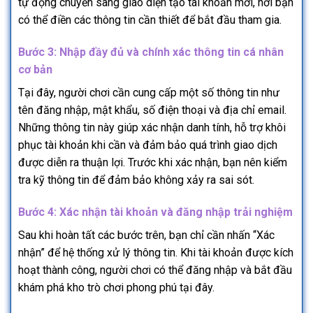
tự động chuyển sang giao diện tạo tài khoản mới, nơi bạn
có thể điền các thông tin cần thiết để bắt đầu tham gia.
Bước 3: Nhập đầy đủ và chính xác thông tin cá nhân
cơ bản
Tại đây, người chơi cần cung cấp một số thông tin như
tên đăng nhập, mật khẩu, số điện thoại và địa chỉ email.
Những thông tin này giúp xác nhận danh tính, hỗ trợ khôi
phục tài khoản khi cần và đảm bảo quá trình giao dịch
được diễn ra thuận lợi. Trước khi xác nhận, bạn nên kiểm
tra kỹ thông tin để đảm bảo không xảy ra sai sót.
Bước 4: Xác nhận tài khoản và đăng nhập trải nghiệm
Sau khi hoàn tất các bước trên, bạn chỉ cần nhấn “Xác
nhận” để hệ thống xử lý thông tin. Khi tài khoản được kích
hoạt thành công, người chơi có thể đăng nhập và bắt đầu
khám phá kho trò chơi phong phú tại đây.