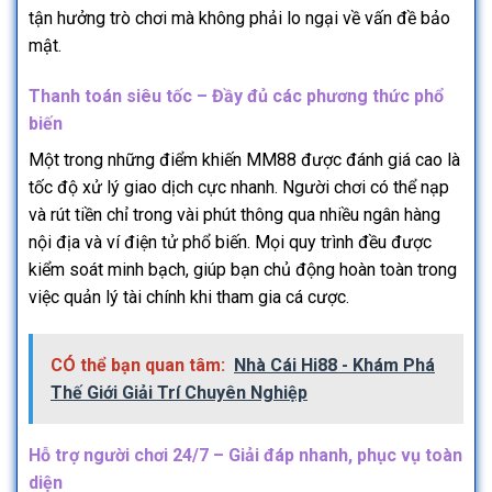
tận hưởng trò chơi mà không phải lo ngại về vấn đề bảo
mật.
Thanh toán siêu tốc – Đầy đủ các phương thức phổ
biến
Một trong những điểm khiến MM88 được đánh giá cao là
tốc độ xử lý giao dịch cực nhanh. Người chơi có thể nạp
và rút tiền chỉ trong vài phút thông qua nhiều ngân hàng
nội địa và ví điện tử phổ biến. Mọi quy trình đều được
kiểm soát minh bạch, giúp bạn chủ động hoàn toàn trong
việc quản lý tài chính khi tham gia cá cược.
CÓ thể bạn quan tâm:
Nhà Cái Hi88 - Khám Phá
Thế Giới Giải Trí Chuyên Nghiệp
Hỗ trợ người chơi 24/7 – Giải đáp nhanh, phục vụ toàn
diện