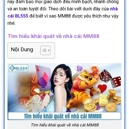
này đảm bảo mọi giao dịch đều minh bạch, nhanh chóng
và an toàn tuyệt đối. Theo dõi bài viết dưới đây của
nhà
cái BL555
để biết vì sao MM88 được yêu thích như vậy
nhé.
Tìm hiểu khái quát về nhà cái MM88
Nội Dung
Tìm hiểu khái quát về nhà cái MM88