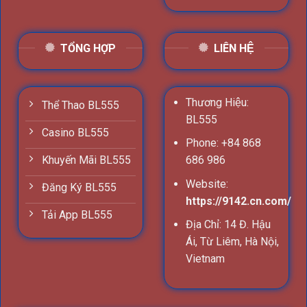
TỔNG HỢP
LIÊN HỆ
Thương Hiệu:
Thể Thao BL555
BL555
Casino BL555
Phone: +84 868
686 986
Khuyến Mãi BL555
Website:
Đăng Ký BL555
https://9142.cn.com/
Tải App BL555
Địa Chỉ: 14 Đ. Hậu
Ái, Từ Liêm, Hà Nội,
Vietnam