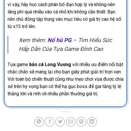
vì vậy, hãy học cách phân bổ đạn hợp lý và không nên
lãng phí quá nhiều vào cá nhỏ khi không cần thiết. Bạn
nên chủ động tập trung vào mục tiêu có giá trị cao hệ số
từ x15 trở lên.
Xem thêm:
Nổ hũ PG
– Tìm Hiểu Sức
Hấp Dẫn Của Tựa Game Đỉnh Cao
Tựa game
bắn cá Long Vương
với nhiều ưu điểm nổi bật
chắc chắn sẽ mang lại cho bạn giây phút giải trí trọn vẹn.
Với toàn bộ chiến thuật cũng như mẹo chơi vừa được chia
sẻ trên hy vọng bạn có thể hạ gục boss để gia tăng tỷ lệ
thắng lớn và rinh về nhiều phần thưởng giá trị.