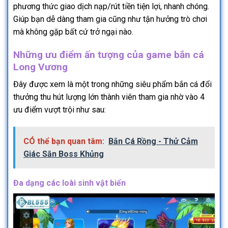
phương thức giao dịch nạp/rút tiền tiện lợi, nhanh chóng.
Giúp bạn dễ dàng tham gia cũng như tận hưởng trò chơi
mà không gặp bất cứ trở ngại nào.
Những ưu điểm ấn tượng của game bắn cá
Long Vương
Đây được xem là một trong những siêu phẩm bắn cá đổi
thưởng thu hút lượng lớn thành viên tham gia nhờ vào 4
ưu điểm vượt trội như sau:
CÓ thể bạn quan tâm:
Bắn Cá Rồng - Thử Cảm
Giác Săn Boss Khủng
Đa dạng các loài sinh vật biển