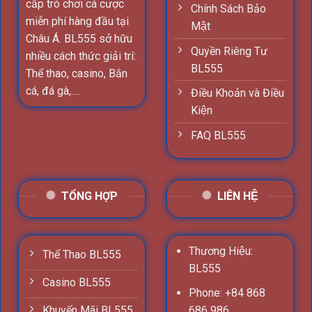
cấp trò chơi cá cược
Chính Sách Bảo
miễn phí hàng đầu tại
Mật
Châu Á. BL555 sở hữu
Quyền Riêng Tư
nhiều cách thức giải trí:
BL555
Thể thao, casino, Bắn
cá, đá gà,....
Điều Khoản và Điều
Kiện
FAQ BL555
TỔNG HỢP
LIÊN HỆ
Thương Hiệu:
Thể Thao BL555
BL555
Casino BL555
Phone: +84 868
686 986
Khuyến Mãi BL555