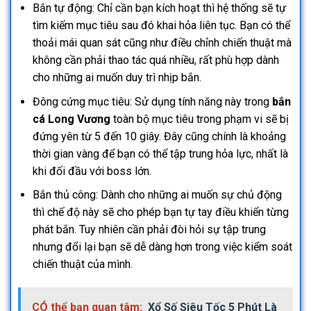
Bắn tự động: Chỉ cần bạn kích hoạt thì hệ thống sẽ tự
tìm kiếm mục tiêu sau đó khai hỏa liên tục. Bạn có thể
thoải mái quan sát cũng như điều chỉnh chiến thuật mà
không cần phải thao tác quá nhiều, rất phù hợp dành
cho những ai muốn duy trì nhịp bắn.
Đông cứng mục tiêu: Sử dụng tính năng này trong
bắn
cá Long Vương
toàn bộ mục tiêu trong phạm vi sẽ bị
đứng yên từ 5 đến 10 giây. Đây cũng chính là khoảng
thời gian vàng để bạn có thể tập trung hỏa lực, nhất là
khi đối đầu với boss lớn.
Bắn thủ công: Dành cho những ai muốn sự chủ động
thì chế độ này sẽ cho phép bạn tự tay điều khiển từng
phát bắn. Tuy nhiên cần phải đòi hỏi sự tập trung
nhưng đổi lại bạn sẽ dễ dàng hơn trong việc kiểm soát
chiến thuật của mình.
CÓ thể bạn quan tâm:
Xổ Số Siêu Tốc 5 Phút Là