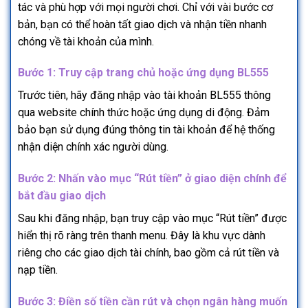
tác và phù hợp với mọi người chơi. Chỉ với vài bước cơ
bản, bạn có thể hoàn tất giao dịch và nhận tiền nhanh
chóng về tài khoản của mình.
Bước 1: Truy cập trang chủ hoặc ứng dụng BL555
Trước tiên, hãy đăng nhập vào tài khoản BL555 thông
qua website chính thức hoặc ứng dụng di động. Đảm
bảo bạn sử dụng đúng thông tin tài khoản để hệ thống
nhận diện chính xác người dùng.
Bước 2: Nhấn vào mục “Rút tiền” ở giao diện chính để
bắt đầu giao dịch
Sau khi đăng nhập, bạn truy cập vào mục “Rút tiền” được
hiển thị rõ ràng trên thanh menu. Đây là khu vực dành
riêng cho các giao dịch tài chính, bao gồm cả rút tiền và
nạp tiền.
Bước 3: Điền số tiền cần rút và chọn ngân hàng muốn