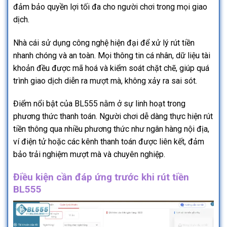
đảm bảo quyền lợi tối đa cho người chơi trong mọi giao
dịch.
Nhà cái sử dụng công nghệ hiện đại để xử lý rút tiền
nhanh chóng và an toàn. Mọi thông tin cá nhân, dữ liệu tài
khoản đều được mã hoá và kiểm soát chặt chẽ, giúp quá
trình giao dịch diễn ra mượt mà, không xảy ra sai sót.
Điểm nổi bật của BL555 nằm ở sự linh hoạt trong
phương thức thanh toán. Người chơi dễ dàng thực hiện rút
tiền thông qua nhiều phương thức như ngân hàng nội địa,
ví điện tử hoặc các kênh thanh toán được liên kết, đảm
bảo trải nghiệm mượt mà và chuyên nghiệp.
Điều kiện cần đáp ứng trước khi rút tiền
BL555