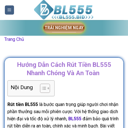
Skip
to
content
TRẢI NGHIỆM NGAY
Trang Chủ
Hướng Dẫn Cách Rút Tiền BL555
Nhanh Chóng Và An Toàn
Nội Dung
Rút tiền BL555
là bước quan trọng giúp người chơi nhận
phần thưởng sau mỗi phiên cược. Với hệ thống giao dịch
hiện đại và tốc độ xử lý nhanh,
BL555
đảm bảo quá trình
rút tiền diễn ra an toàn, chính xác và minh bạch. Bài viết