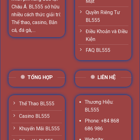
Mật
Châu Á. BL555 sở hữu
Quyền Riêng Tư
nhiều cách thức giải trí:
BL555
Thể thao, casino, Bắn
cá, đá gà,....
Điều Khoản và Điều
Kiện
FAQ BL555
TỔNG HỢP
LIÊN HỆ
Thương Hiệu:
Thể Thao BL555
BL555
Casino BL555
Phone: +84 868
686 986
Khuyến Mãi BL555
Website: