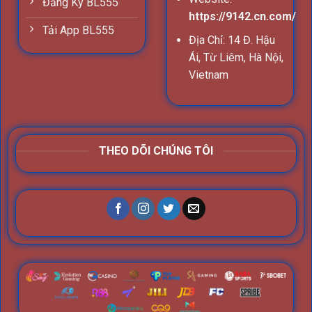
Đăng Ký BL555
https://9142.cn.com/
Tải App BL555
Địa Chỉ: 14 Đ. Hậu
Ái, Từ Liêm, Hà Nội,
Vietnam
THEO DÕI CHÚNG TÔI