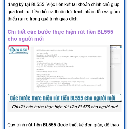
đăng ký tại BL555. Việc liên kết tài khoản chính chủ giúp
quá trình rút tiền diễn ra thuận lợi, tránh nhầm lẫn và giảm
thiểu rủi ro trong quá trình giao dịch.
Chi tiết các bước thực hiện rút tiền BL555
cho người mới
Chi tiết các bước thực hiện rút tiền BL555 cho người mới
Quy trình
rút tiền BL555
được thiết kế đơn giản, dễ thao