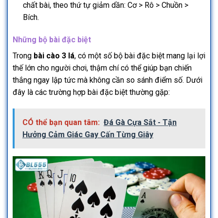
chất bài, theo thứ tự giảm dần: Cơ > Rô > Chuồn >
Bích.
Những bộ bài đặc biệt
Trong
bài cào 3 lá
, có một số bộ bài đặc biệt mang lại lợi
thế lớn cho người chơi, thậm chí có thể giúp bạn chiến
thắng ngay lập tức mà không cần so sánh điểm số. Dưới
đây là các trường hợp bài đặc biệt thường gặp:
CÓ thể bạn quan tâm:
Đá Gà Cựa Sắt - Tận
Hưởng Cảm Giác Gay Cấn Từng Giây