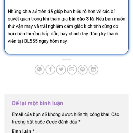
Những chia sẻ trên đã giúp bạn hiểu rõ hơn về các bí
quyết quan trọng khi tham gia
bài cào 3 lá
. Nếu bạn muốn
thử vận may và trải nghiệm cảm giác kịch tính cùng cơ
hội nhận thưởng hấp dẫn, hãy nhanh tay đăng ký thành
viên tại BL555 ngay hôm nay.
Để lại một bình luận
Email của bạn sẽ không được hiển thị công khai.
Các
trường bắt buộc được đánh dấu
*
Bình luận
*