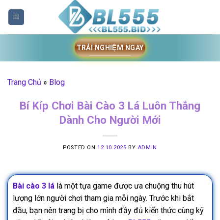
Skip
to
content
TRẢI NGHIỆM NGAY
Trang Chủ
»
Blog
Bí Kíp Chơi Bài Cào 3 Lá Luôn Thắng
Dành Cho Người Mới
POSTED ON
12.10.2025
BY
ADMIN
Bài cào 3 lá
là một tựa game được ưa chuộng thu hút
lượng lớn người chơi tham gia mỗi ngày. Trước khi bắt
đầu, bạn nên trang bị cho mình đầy đủ kiến thức cùng kỹ