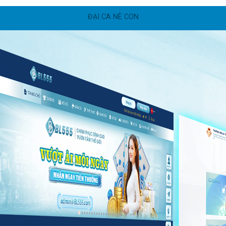
ĐẠI CA NÈ CON