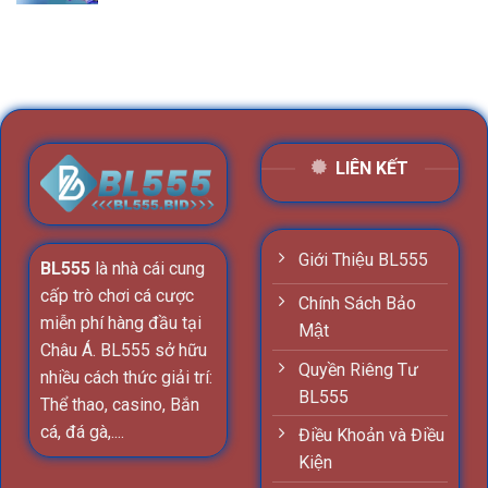
LIÊN KẾT
Giới Thiệu BL555
BL555
là nhà cái cung
cấp trò chơi cá cược
Chính Sách Bảo
miễn phí hàng đầu tại
Mật
Châu Á. BL555 sở hữu
Quyền Riêng Tư
nhiều cách thức giải trí:
BL555
Thể thao, casino, Bắn
cá, đá gà,....
Điều Khoản và Điều
Kiện