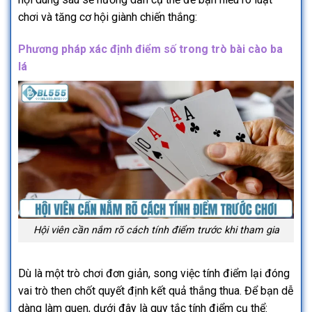
chơi và tăng cơ hội giành chiến thắng:
Phương pháp xác định điểm số trong trò bài cào ba
lá
Hội viên cần nắm rõ cách tính điểm trước khi tham gia
Dù là một trò chơi đơn giản, song việc tính điểm lại đóng
vai trò then chốt quyết định kết quả thắng thua. Để bạn dễ
dàng làm quen, dưới đây là quy tắc tính điểm cụ thể: